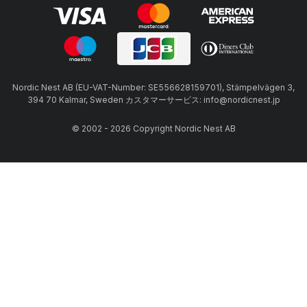
Nordic Nest AB (EU-VAT-Number: SE556628159701), Stämpelvägen 3,
394 70 Kalmar, Sweden カスタマーサービス: info@nordicnest.jp
© 2002 - 2026 Copyright Nordic Nest AB