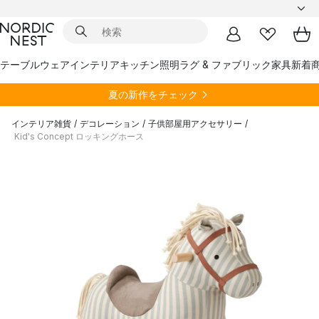
テーブルウェア
インテリア
キッチン
照明
ラグ & ファブリック
家具
新着
夏の新作をチェック
インテリア雑貨
/
デコレーション
/
子供部屋用アクセサリー
/
Kid's Concept ロッキングホース