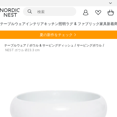
テーブルウェア
インテリア
キッチン
照明
ラグ & ファブリック
家具
新着
夏の新作をチェック
テーブルウェア
/
ボウル & サービングディッシュ
/
サービングボウル
/
NEST ボウル Ø23.3 cm