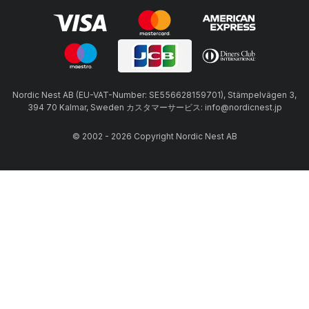
Nordic Nest AB (EU-VAT-Number: SE556628159701), Stämpelvägen 3,
394 70 Kalmar, Sweden カスタマーサービス: info@nordicnest.jp
© 2002 - 2026 Copyright Nordic Nest AB