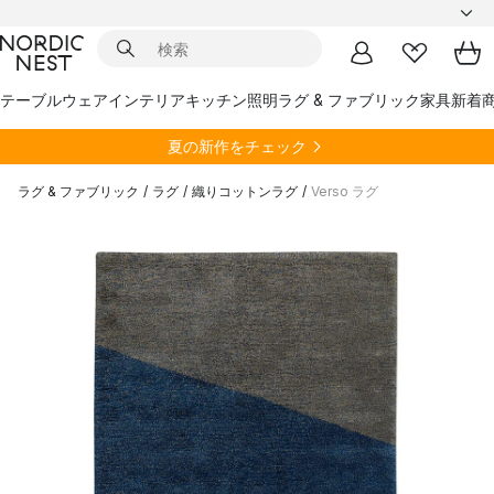
テーブルウェア
インテリア
キッチン
照明
ラグ & ファブリック
家具
新着
夏の新作をチェック
ラグ & ファブリック
/
ラグ
/
織りコットンラグ
/
Verso ラグ