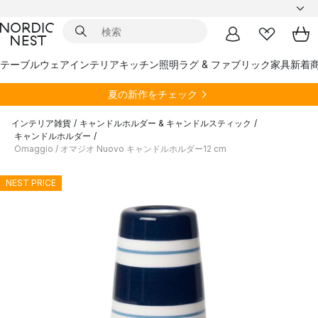
テーブルウェア
インテリア
キッチン
照明
ラグ & ファブリック
家具
新着
夏の新作をチェック
インテリア雑貨
/
キャンドルホルダー & キャンドルスティック
/
キャンドルホルダー
/
Omaggio / オマジオ Nuovo キャンドルホルダー12 cm
NEST PRICE