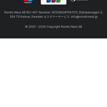
Nordic Nest AB (EU-VAT-Number: SE556628159701), Stämpelvägen 3,
394 70 Kalmar, Sweden カスタマーサービス: info@nordicnest.jp
© 2002 - 2026 Copyright Nordic Nest AB