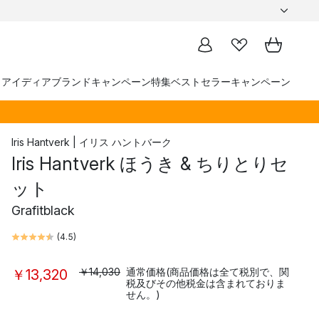
トアイディア
ブランド
キャンペーン
特集
ベストセラー
キャンペーン
Iris Hantverk | イリス ハントバーク
Iris Hantverk ほうき & ちりとりセ
ット
Grafitblack
(
4.5
)
￥14,030
通常価格(商品価格は全て税別で、関
￥13,320
税及びその他税金は含まれておりま
せん。)