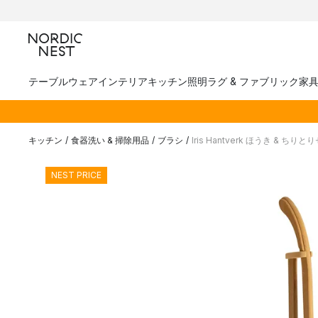
テーブルウェア
インテリア
キッチン
照明
ラグ & ファブリック
家
キッチン
/
食器洗い & 掃除用品
/
ブラシ
/
Iris Hantverk ほうき & ちり
NEST PRICE