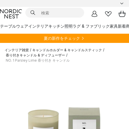
テーブルウェア
インテリア
キッチン
照明
ラグ & ファブリック
家具
新着
夏の新作をチェック
インテリア雑貨
/
キャンドルホルダー & キャンドルスティック
/
香り付きキャンドル & ディフューザー
/
NO. 1 Parsley Lime 香り付き キャンドル