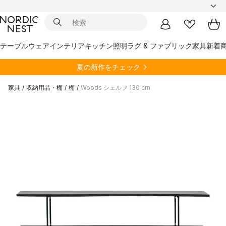
テーブルウェア
インテリア
キッチン
照明
ラグ & ファブリック
家具
新着
夏の新作をチェック
家具
/
収納用品・棚
/
棚
/
Woods シェルフ 130 cm