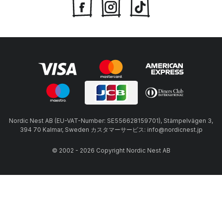
Nordic Nest AB (EU-VAT-Number: SE556628159701), Stämpelvägen 3,
394 70 Kalmar, Sweden カスタマーサービス: info@nordicnest.jp
© 2002 - 2026 Copyright Nordic Nest AB