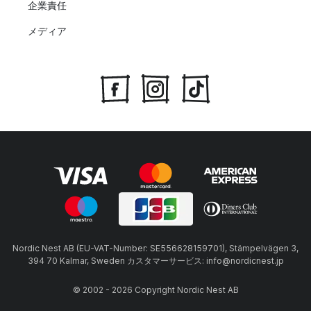
企業責任
メディア
Nordic Nest AB (EU-VAT-Number: SE556628159701), Stämpelvägen 3,
394 70 Kalmar, Sweden カスタマーサービス: info@nordicnest.jp
© 2002 - 2026 Copyright Nordic Nest AB