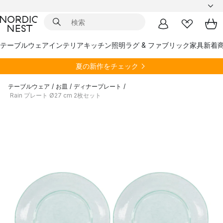
テーブルウェア
インテリア
キッチン
照明
ラグ & ファブリック
家具
新着
夏の新作をチェック
テーブルウェア
/
お皿
/
ディナープレート
/
Rain プレート Ø27 cm 2枚セット