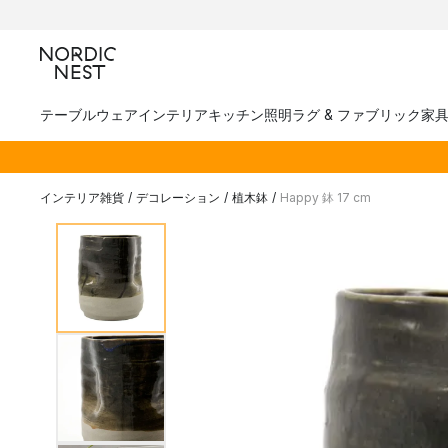
テーブルウェア
インテリア
キッチン
照明
ラグ & ファブリック
家
インテリア雑貨
/
デコレーション
/
植木鉢
/
Happy 鉢 17 cm