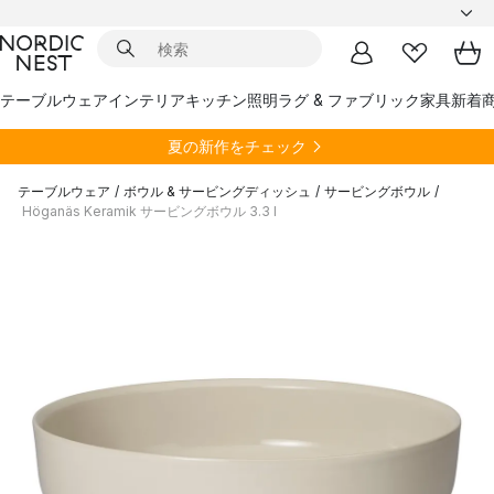
テーブルウェア
インテリア
キッチン
照明
ラグ & ファブリック
家具
新着
夏の新作をチェック
テーブルウェア
/
ボウル & サービングディッシュ
/
サービングボウル
/
Höganäs Keramik サービングボウル 3.3 l