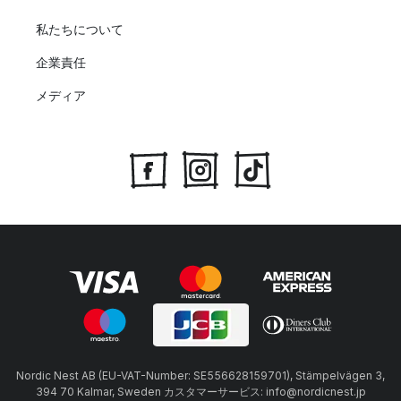
私たちについて
企業責任
メディア
Nordic Nest AB (EU-VAT-Number: SE556628159701), Stämpelvägen 3,
394 70 Kalmar, Sweden カスタマーサービス: info@nordicnest.jp