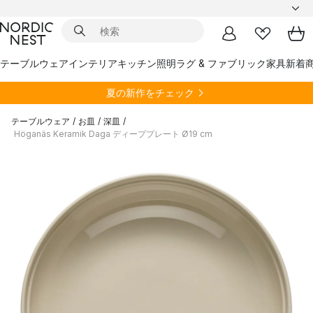
テーブルウェア
インテリア
キッチン
照明
ラグ & ファブリック
家具
新着
夏の新作をチェック
テーブルウェア
/
お皿
/
深皿
/
Höganäs Keramik Daga ディーププレート Ø19 cm