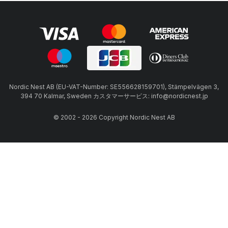
Nordic Nest AB (EU-VAT-Number: SE556628159701), Stämpelvägen 3,
394 70 Kalmar, Sweden カスタマーサービス: info@nordicnest.jp
© 2002 - 2026 Copyright Nordic Nest AB