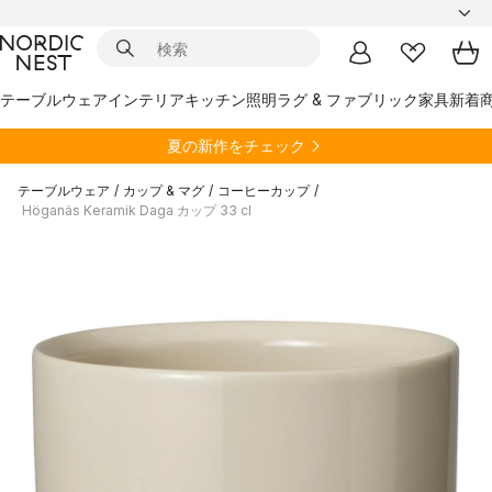
テーブルウェア
インテリア
キッチン
照明
ラグ & ファブリック
家具
新着
夏の新作をチェック
テーブルウェア
/
カップ & マグ
/
コーヒーカップ
/
Höganäs Keramik Daga カップ 33 cl