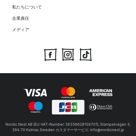
私たちについて
企業責任
メディア
Nordic Nest AB (EU-VAT-Number: SE556628159701), Stämpelvägen 3,
394 70 Kalmar, Sweden カスタマーサービス: info@nordicnest.jp