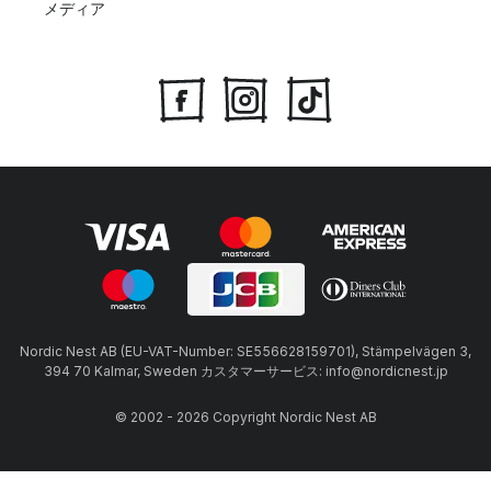
メディア
Nordic Nest AB (EU-VAT-Number: SE556628159701), Stämpelvägen 3,
394 70 Kalmar, Sweden カスタマーサービス: info@nordicnest.jp
© 2002 - 2026 Copyright Nordic Nest AB