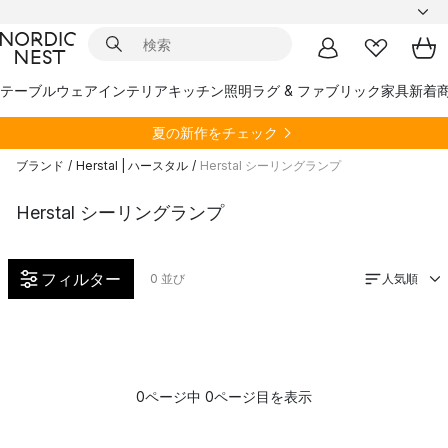
テーブルウェア
インテリア
キッチン
照明
ラグ & ファブリック
家具
新着
夏の新作をチェック
ブランド
/
Herstal | ハースタル
/
Herstal シーリングランプ
Herstal シーリングランプ
フィルター
人気順
0
並び
0ページ中 0ページ目を表示