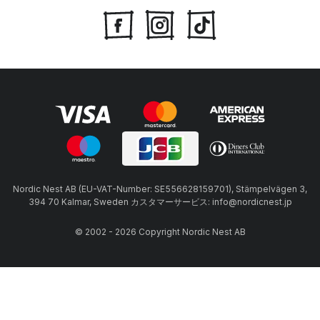
Nordic Nest AB (EU-VAT-Number: SE556628159701), Stämpelvägen 3,
394 70 Kalmar, Sweden カスタマーサービス: info@nordicnest.jp
© 2002 - 2026 Copyright Nordic Nest AB