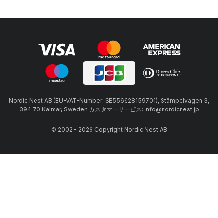
Nordic Nest AB (EU-VAT-Number: SE556628159701), Stämpelvägen 3,
394 70 Kalmar, Sweden カスタマーサービス: info@nordicnest.jp
© 2002 - 2026 Copyright Nordic Nest AB