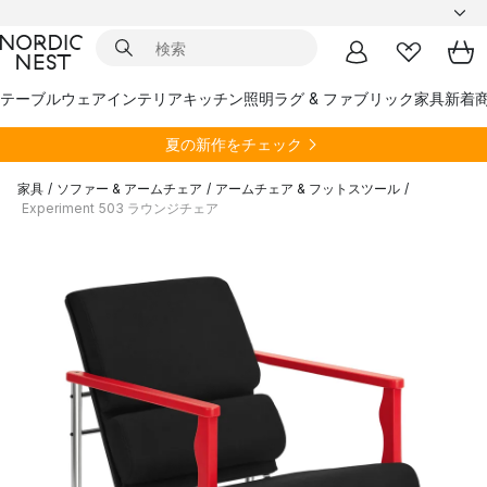
テーブルウェア
インテリア
キッチン
照明
ラグ & ファブリック
家具
新着
夏の新作をチェック
家具
/
ソファー & アームチェア
/
アームチェア & フットスツール
/
Experiment 503 ラウンジチェア