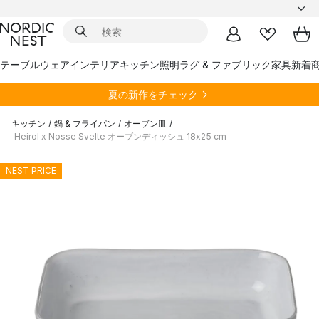
テーブルウェア
インテリア
キッチン
照明
ラグ & ファブリック
家具
新着
夏の新作をチェック
キッチン
/
鍋 & フライパン
/
オーブン皿
/
Heirol x Nosse Svelte オーブンディッシュ 18x25 cm
NEST PRICE