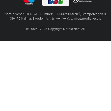
Nordic Nest AB (EU-VAT-Number: SE556628159701), Stämpelvägen 3,
394 70 Kalmar, Sweden カスタマーサービス: info@nordicnest.jp
© 2002 - 2026 Copyright Nordic Nest AB