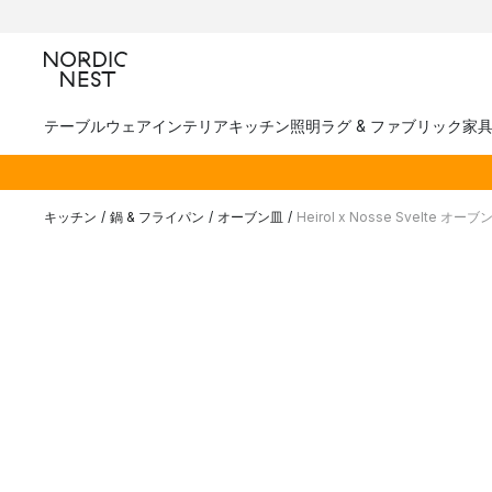
テーブルウェア
インテリア
キッチン
照明
ラグ & ファブリック
家
キッチン
/
鍋 & フライパン
/
オーブン皿
/
Heirol x Nosse Svelte オー