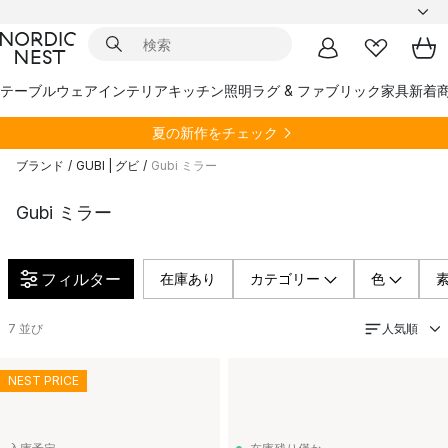
テーブルウェア
インテリア
キッチン
照明
ラグ & ファブリック
家具
新着
夏の新作をチェック
ブランド
/
GUBI | グビ
/
Gubi ミラー
Gubi ミラー
フィルター
在庫あり
カテゴリー
色
人気順
7
並び
NEST PRICE