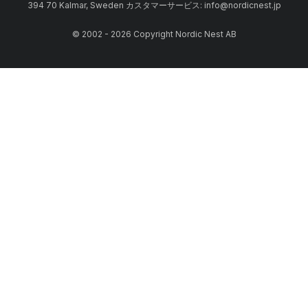
394 70 Kalmar, Sweden カスタマーサービス: info@nordicnest.jp
© 2002 - 2026 Copyright Nordic Nest AB