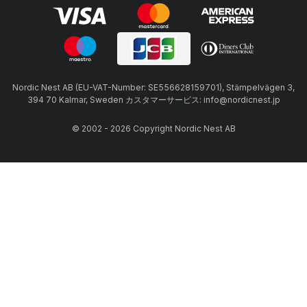
Nordic Nest AB (EU-VAT-Number: SE556628159701), Stämpelvägen 3,
394 70 Kalmar, Sweden カスタマーサービス: info@nordicnest.jp
© 2002 - 2026 Copyright Nordic Nest AB