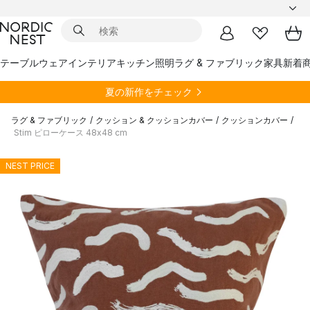
テーブルウェア
インテリア
キッチン
照明
ラグ & ファブリック
家具
新着
夏の新作をチェック
ラグ & ファブリック
/
クッション & クッションカバー
/
クッションカバー
/
Stim ピローケース 48x48 cm
NEST PRICE