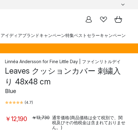
トアイディア
ブランド
キャンペーン
特集
ベストセラー
キャンペーン
Linnéa Andersson
for
Fine Little Day | ファインリトルデイ
Leaves クッションカバー 刺繍入
り 48x48 cm
Blue
(
4.7
)
￥13,730
通常価格(商品価格は全て税別で、関
￥12,190
税及びその他税金は含まれておりませ
ん。)