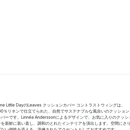
ine Little DayのLeaves クッションカバー コントラストウィングは、
100％リネンで仕立てられた、自然でサステナブルな風合いのクッション
カバーです。Linnéa Anderssonによるデザインで、お気に入りのクッシ
ンを新鮮に装い直し、調和のとれたインテリアを演出します。空間にさ
げない個性を添える、洗練されたアクセントとしておすすめです。