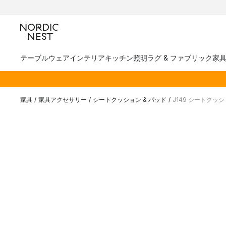
テーブルウェア
インテリア
キッチン
照明
ラグ & ファブリック
家
家具
/
家具アクセサリー
/
シートクッション & パッド
/
J149 シートクッ