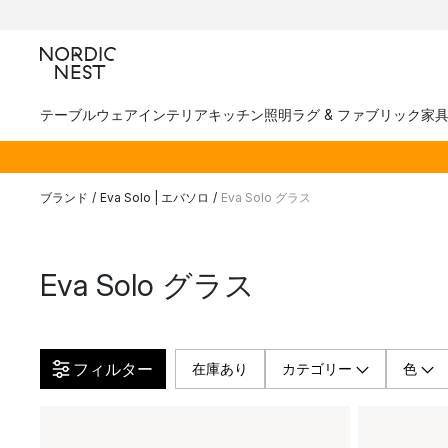
テーブルウェア
インテリア
キッチン
照明
ラグ & ファブリック
家
ブランド
/
Eva Solo | エバソロ
/
Eva Solo グラス
Eva Solo グラス
フィルター
在庫あり
カテゴリー
色