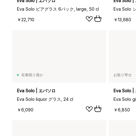
Eva Solo | エバソロ
Eva Solo
Eva Solo ビアグラス 6パック, large, 50 cl
Eva Solo
￥22,710
￥13,680
在庫残り僅か
お取り寄せ
Eva Solo | エバソロ
Eva Solo
Eva Solo liquor グラス, 24 cl
Eva Solo g
￥6,090
￥6,850