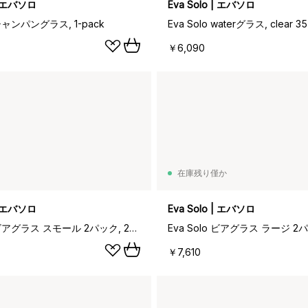
 | エバソロ
Eva Solo | エバソロ
 シャンパングラス, 1-pack
Eva Solo waterグラス, clear 35 
￥6,090
在庫残り僅か
 | エバソロ
Eva Solo | エバソロ
Eva Solo ビアグラス スモール 2パック, 2-pack
￥7,610