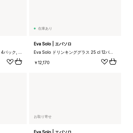
在庫あり
Eva Solo | エバソロ
Facet ドリンキンググラス 43 cl 4パック, Clear
Eva Solo ドリンキンググラス 25 cl 12パック, Clear
￥12,170
お取り寄せ
Eva Solo | エバソロ