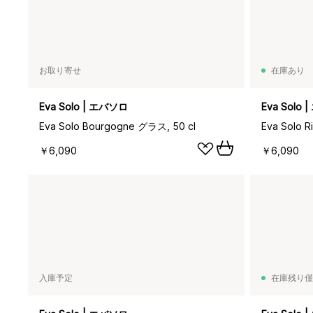
お取り寄せ
在庫あり
Eva Solo | エバソロ
Eva Solo
Eva Solo Bourgogne グラス, 50 cl
Eva Solo R
￥6,090
￥6,090
入庫予定
在庫残り僅