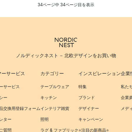
34ページ中 34ページ目を表示
ノルディックネスト - 北欧デザインをお買い物
マーサービス
カテゴリー
インスピレーション
企業
ーサービス
テーブルウェア
特集
私た
シー
キッチン
ブランド
企業
品交換用登録フォーム
インテリア雑貨
デザイナー
メデ
レター
照明
キャンペーン
ご質問
ラグ & ファブリック
⭐️注目の新商品⭐️