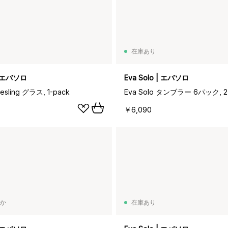
在庫あり
 | エバソロ
Eva Solo | エバソロ
iesling グラス, 1-pack
Eva Solo タンブラー 6パック, 25
￥6,090
か
在庫あり