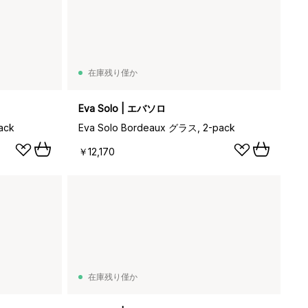
在庫残り僅か
Eva Solo | エバソロ
ack
Eva Solo Bordeaux グラス, 2-pack
￥12,170
在庫残り僅か