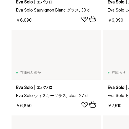
Eva Solo | エバソロ
Eva Solo
Eva Solo Sauvignon Blanc グラス, 30 cl
Eva Solo
￥6,090
￥6,090
在庫残り僅か
在庫あり
Eva Solo | エバソロ
Eva Solo
Eva Solo ウィスキーグラス, clear 27 cl
￥6,850
￥7,610