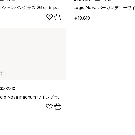
Legio Nova シャンパングラス 26 cl, 6-pack
￥19,810
か
 | エバソロ
Eva Trio Legio Nova magnum ワイングラス 90 cl 6本, Clear