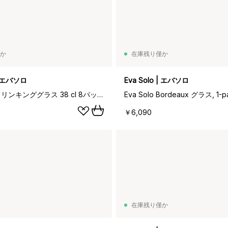
か
在庫残り僅か
 | エバソロ
Eva Solo | エバソロ
Eva Solo ドリンキンググラス 38 cl 8パック, Clear
Eva Solo Bordeaux グラス, 1-p
￥6,090
在庫残り僅か