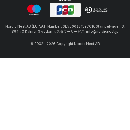
Nordic Nest AB (EU-VAT-Number: SE556628159701), Stämpelvägen 3,
394 70 Kalmar, Sweden カスタマーサービス: info@nordicnest.jp
© 2002 - 2026 Copyright Nordic Nest AB