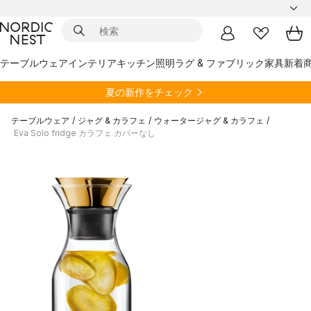
テーブルウェア
インテリア
キッチン
照明
ラグ & ファブリック
家具
新着
夏の新作をチェック
テーブルウェア
/
ジャグ & カラフェ
/
ウォータージャグ & カラフェ
/
Eva Solo fridge カラフェ カバーなし