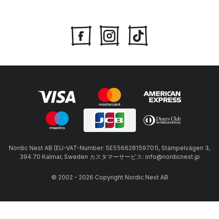
Nordic Nest AB (EU-VAT-Number: SE556628159701), Stämpelvägen 3,
394 70 Kalmar, Sweden カスタマーサービス: info@nordicnest.jp
© 2002 - 2026 Copyright Nordic Nest AB