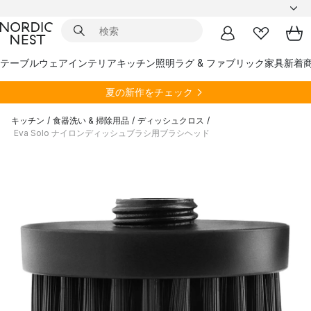
テーブルウェア
インテリア
キッチン
照明
ラグ & ファブリック
家具
新着
夏の新作をチェック
キッチン
/
食器洗い & 掃除用品
/
ディッシュクロス
/
Eva Solo ナイロンディッシュブラシ用ブラシヘッド