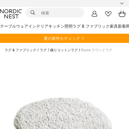
テーブルウェア
インテリア
キッチン
照明
ラグ & ファブリック
家具
新着
夏の新作をチェック
ラグ & ファブリック
/
ラグ
/
織りコットンラグ
/
Rasta ラウンドラグ