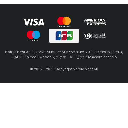
Nordic Nest AB (EU-VAT-Number: SE556628159701), Stämpelvägen 3,
394 70 Kalmar, Sweden カスタマーサービス: info@nordicnest.jp
© 2002 - 2026 Copyright Nordic Nest AB