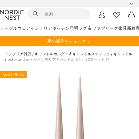
テーブルウェア
インテリア
キッチン
照明
ラグ & ファブリック
家具
新着
夏の新作をチェック
インテリア雑貨
/
キャンドルホルダー & キャンドルスティック
/
キャンドル
/
ester and erik シャンデリアキャンドル 37 cm 2本セット 艶
NEST PRICE