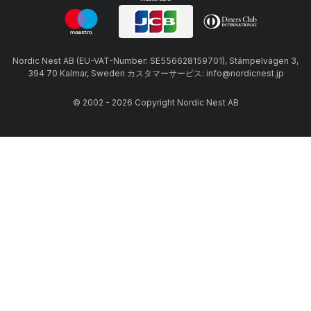
Nordic Nest AB (EU-VAT-Number: SE556628159701), Stämpelvägen 3,
394 70 Kalmar, Sweden カスタマーサービス: info@nordicnest.jp
© 2002 - 2026 Copyright Nordic Nest AB