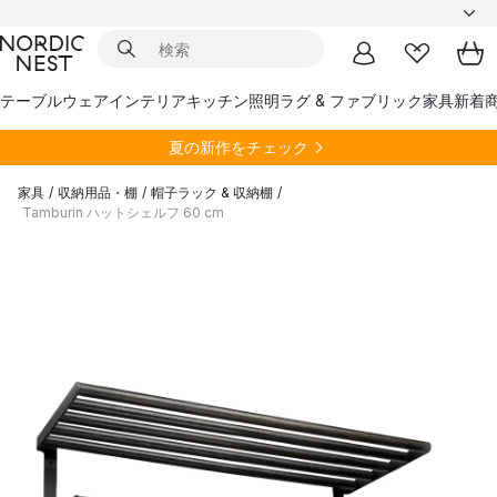
テーブルウェア
インテリア
キッチン
照明
ラグ & ファブリック
家具
新着
夏の新作をチェック
家具
/
収納用品・棚
/
帽子ラック & 収納棚
/
Tamburin ハットシェルフ 60 cm