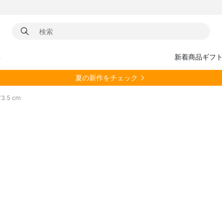
具
新着商品
ギフ
夏の新作をチェック
3.5 cm