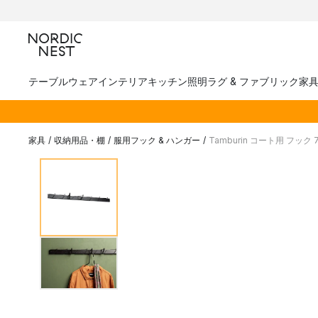
テーブルウェア
インテリア
キッチン
照明
ラグ & ファブリック
家
家具
/
収納用品・棚
/
服用フック & ハンガー
/
Tamburin コート用 フック 7