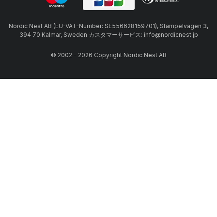
Nordic Nest AB (EU-VAT-Number: SE556628159701), Stämpelvägen 3,
394 70 Kalmar, Sweden カスタマーサービス: info@nordicnest.jp
© 2002 - 2026 Copyright Nordic Nest AB