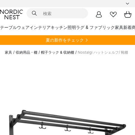
テーブルウェア
インテリア
キッチン
照明
ラグ & ファブリック
家具
新着
夏の新作をチェック
家具
/
収納用品・棚
/
帽子ラック & 収納棚
/
Nostalgi ハットシェルフ/ 靴棚