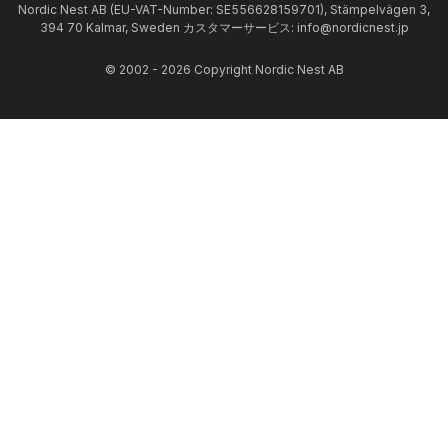
Nordic Nest AB (EU-VAT-Number: SE556628159701), Stämpelvägen 3,
394 70 Kalmar, Sweden カスタマーサービス: info@nordicnest.jp
© 2002 - 2026 Copyright Nordic Nest AB