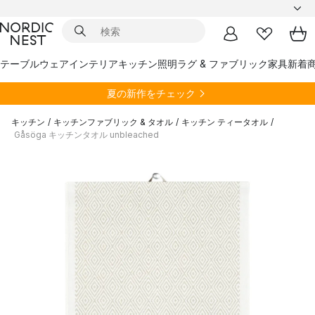
テーブルウェア
インテリア
キッチン
照明
ラグ & ファブリック
家具
新着
夏の新作をチェック
キッチン
/
キッチンファブリック & タオル
/
キッチン ティータオル
/
Gåsöga キッチンタオル unbleached