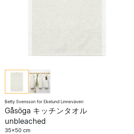
Betty Svensson
for
Ekelund Linneväveri
Gåsöga キッチンタオル
unbleached
35x50 cm