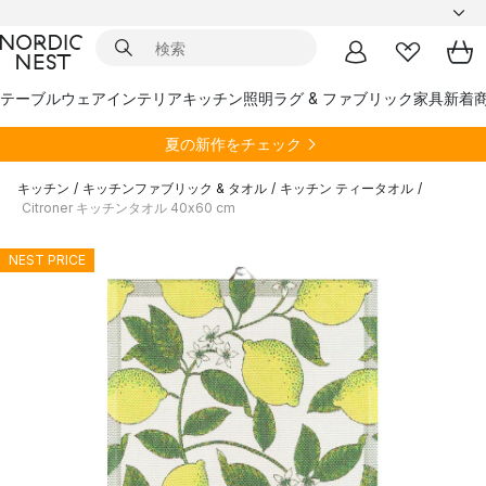
テーブルウェア
インテリア
キッチン
照明
ラグ & ファブリック
家具
新着
夏の新作をチェック
キッチン
/
キッチンファブリック & タオル
/
キッチン ティータオル
/
Citroner キッチンタオル 40x60 cm
NEST PRICE