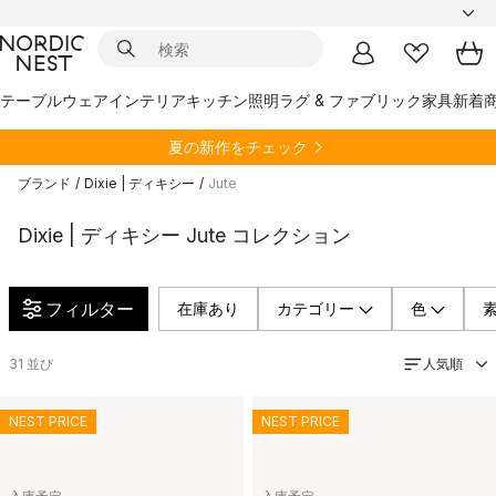
テーブルウェア
インテリア
キッチン
照明
ラグ & ファブリック
家具
新着
夏の新作をチェック
ブランド
/
Dixie | ディキシー
/
Jute
Dixie | ディキシー Jute コレクション
フィルター
在庫あり
カテゴリー
色
人気順
31
並び
NEST PRICE
NEST PRICE