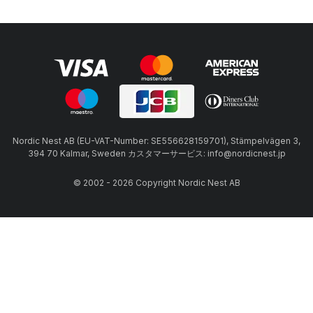
Nordic Nest AB (EU-VAT-Number: SE556628159701), Stämpelvägen 3,
394 70 Kalmar, Sweden カスタマーサービス: info@nordicnest.jp
© 2002 - 2026 Copyright Nordic Nest AB