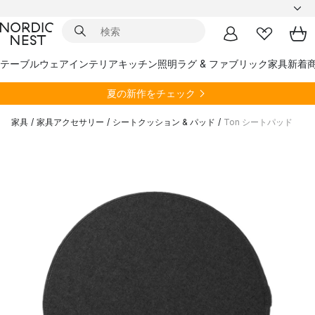
テーブルウェア
インテリア
キッチン
照明
ラグ & ファブリック
家具
新着
夏の新作をチェック
家具
/
家具アクセサリー
/
シートクッション & パッド
/
Ton シートパッド