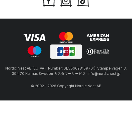
Nordic Nest AB (EU-VAT-Number: SE556628159701), Stämpelvägen 3,
394 70 Kalmar, Sweden カスタマーサービス: info@nordicnest.jp
© 2002 - 2026 Copyright Nordic Nest AB