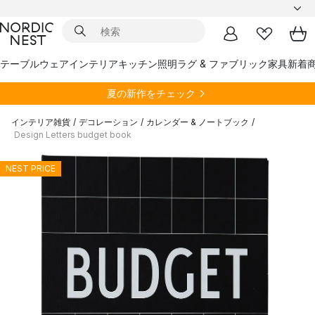
テーブルウェア
インテリア
キッチン
照明
ラグ & ファブリック
家具
新着
夏の新作をチェック
インテリア雑貨
/
デコレーション
/
カレンダー & ノートブック
/
Design Letters budget book
NEST PRICE