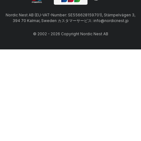
Nordic Nest AB (EU-VAT-Number: SE556628159701), Stämpelvägen 3,
394 70 Kalmar, Sweden カスタマーサービス: info@nordicnest.jp
© 2002 - 2026 Copyright Nordic Nest AB