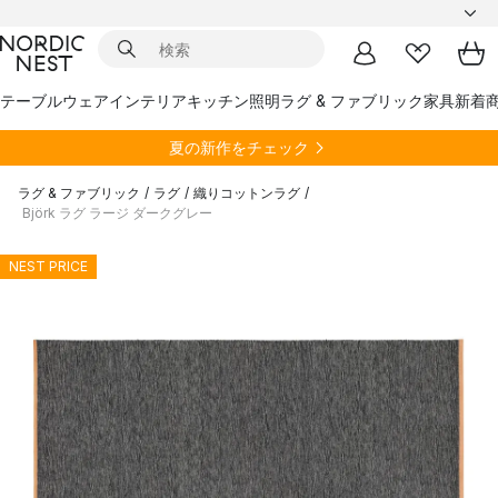
テーブルウェア
インテリア
キッチン
照明
ラグ & ファブリック
家具
新着
夏の新作をチェック
ラグ & ファブリック
/
ラグ
/
織りコットンラグ
/
Björk ラグ ラージ ダークグレー
NEST PRICE