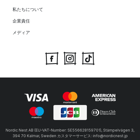
私たちについて
企業責任
メディア
Nordic Nest AB (EU-VAT-Number: SE556628159701), Stämpelvägen 3,
394 70 Kalmar, Sweden カスタマーサービス: info@nordicnest.jp