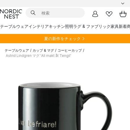
テーブルウェア
インテリア
キッチン
照明
ラグ & ファブリック
家具
新着
夏の新作をチェック
テーブルウェア
/
カップ & マグ
/
コーヒーカップ
/
Astrid Lindgren マグ 'All makt åt Tengil'