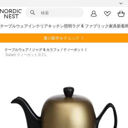
テーブルウェア
インテリア
キッチン
照明
ラグ & ファブリック
家具
新着
夏の新作をチェック
テーブルウェア
/
ジャグ & カラフェ
/
ティーポット
/
Salam ティーポット 0.7 L