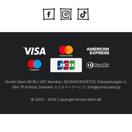
Nordic Nest AB (EU-VAT-Number: SE556628159701), Stämpelvägen 3,
394 70 Kalmar, Sweden カスタマーサービス: info@nordicnest.jp
© 2002 - 2026 Copyright Nordic Nest AB