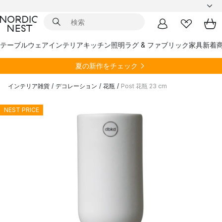
テーブルウェア
インテリア
キッチン
照明
ラグ & ファブリック
家具
新着
夏の新作をチェック
インテリア雑貨
/
デコレーション
/
花瓶
/
Post 花瓶 23 cm
NEST PRICE