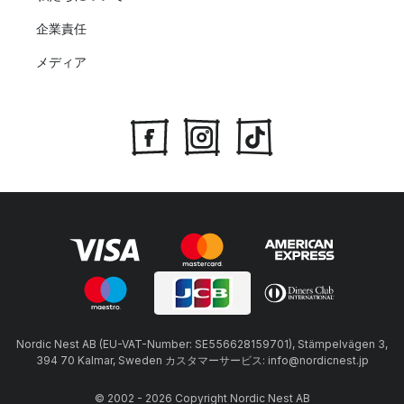
企業責任
メディア
Nordic Nest AB (EU-VAT-Number: SE556628159701), Stämpelvägen 3,
394 70 Kalmar, Sweden カスタマーサービス: info@nordicnest.jp
© 2002 - 2026 Copyright Nordic Nest AB