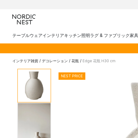
テーブルウェア
インテリア
キッチン
照明
ラグ & ファブリック
家
インテリア雑貨
/
デコレーション
/
花瓶
/
Edge 花瓶 H30 cm
NEST PRICE