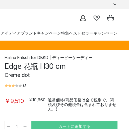
トアイディア
ブランド
キャンペーン
特集
ベストセラー
キャンペーン
Halina Fritsch
for
DBKD | ディービーケーディー
Edge 花瓶 H30 cm
Creme dot
(
3
)
￥10,660
通常価格(商品価格は全て税別で、関
￥9,510
税及びその他税金は含まれておりませ
ん。)
カートに追加する