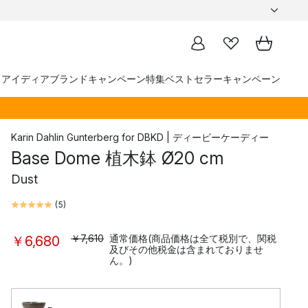
トアイディア
ブランド
キャンペーン
特集
ベストセラー
キャンペーン
Karin Dahlin Gunterberg
for
DBKD | ディービーケーディー
Base Dome 植木鉢 Ø20 cm
Dust
(
5
)
￥7,610
通常価格(商品価格は全て税別で、関税
￥6,680
及びその他税金は含まれておりませ
ん。)