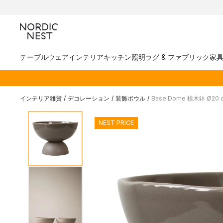
テーブルウェア
インテリア
キッチン
照明
ラグ & ファブリック
家
インテリア雑貨
/
デコレーション
/
装飾ボウル
/
Base Dome 植木鉢 Ø20 
NEST PRICE