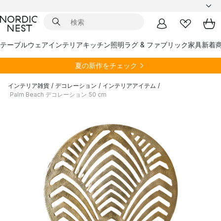
テーブルウェア
インテリア
キッチン
照明
ラグ & ファブリック
家具
新着
夏の新作をチェック
インテリア雑貨
/
デコレーション
/
インテリアアイテム
/
Palm Beach デコレーション 50 cm