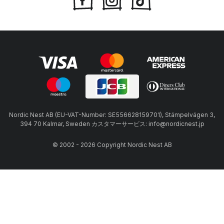
Nordic Nest AB (EU-VAT-Number: SE556628159701), Stämpelvägen 3,
394 70 Kalmar, Sweden カスタマーサービス: info@nordicnest.jp
© 2002 - 2026 Copyright Nordic Nest AB