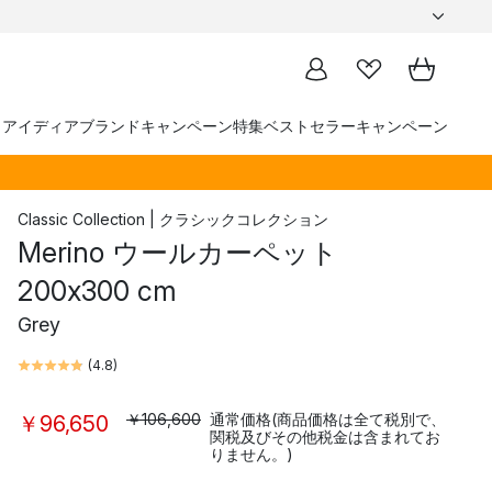
トアイディア
ブランド
キャンペーン
特集
ベストセラー
キャンペーン
Classic Collection | クラシックコレクション
Merino ウールカーペット
200x300 cm
Grey
(
4.8
)
￥106,600
通常価格(商品価格は全て税別で、
￥96,650
関税及びその他税金は含まれてお
りません。)