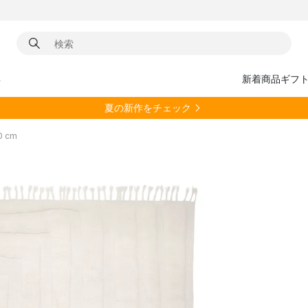
具
新着商品
ギフ
夏の新作をチェック
0 cm