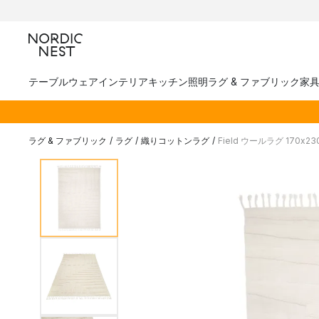
テーブルウェア
インテリア
キッチン
照明
ラグ & ファブリック
家
ラグ & ファブリック
/
ラグ
/
織りコットンラグ
/
Field ウールラグ 170x23