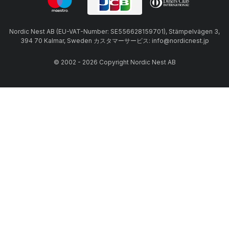
Nordic Nest AB (EU-VAT-Number: SE556628159701), Stämpelvägen 3,
394 70 Kalmar, Sweden カスタマーサービス: info@nordicnest.jp
© 2002 - 2026 Copyright Nordic Nest AB