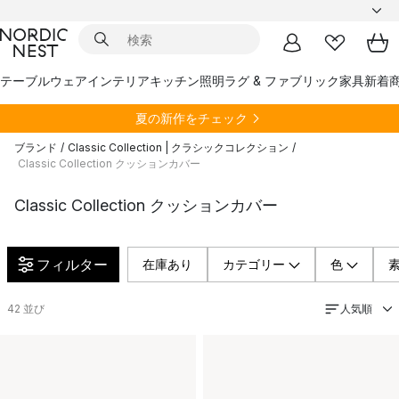
テーブルウェア
インテリア
キッチン
照明
ラグ & ファブリック
家具
新着
夏の新作をチェック
ブランド
/
Classic Collection | クラシックコレクション
/
Classic Collection クッションカバー
Classic Collection クッションカバー
フィルター
在庫あり
カテゴリー
色
人気順
42
並び