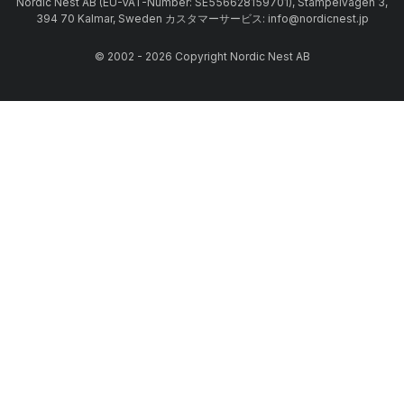
Nordic Nest AB (EU-VAT-Number: SE556628159701), Stämpelvägen 3,
394 70 Kalmar, Sweden カスタマーサービス: info@nordicnest.jp
© 2002 - 2026 Copyright Nordic Nest AB