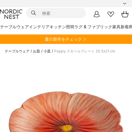
テーブルウェア
インテリア
キッチン
照明
ラグ & ファブリック
家具
新着
夏の新作をチェック
テーブルウェア
/
お皿
/
小皿
/
Poppy スモールプレート 20.5x21 cm