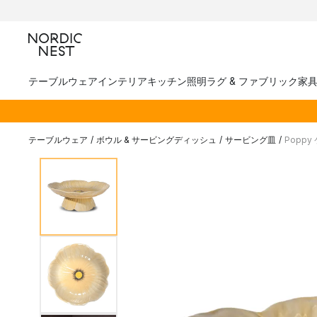
テーブルウェア
インテリア
キッチン
照明
ラグ & ファブリック
家
テーブルウェア
/
ボウル & サービングディッシュ
/
サービング皿
/
Poppy