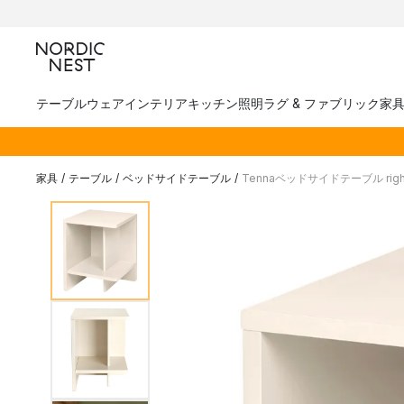
テーブルウェア
インテリア
キッチン
照明
ラグ & ファブリック
家
家具
/
テーブル
/
ベッドサイドテーブル
/
Tennaベッドサイドテーブル right