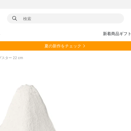
具
新着商品
ギフ
夏の新作をチェック
プスター 22 cm