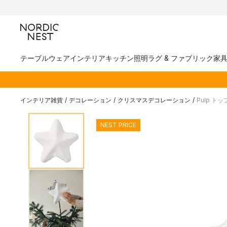
テーブルウェア
インテリア
キッチン
照明
ラグ & ファブリック
家
インテリア雑貨
/
デコレーション
/
クリスマスデコレーション
/
Pulp トッ
NEST PRICE