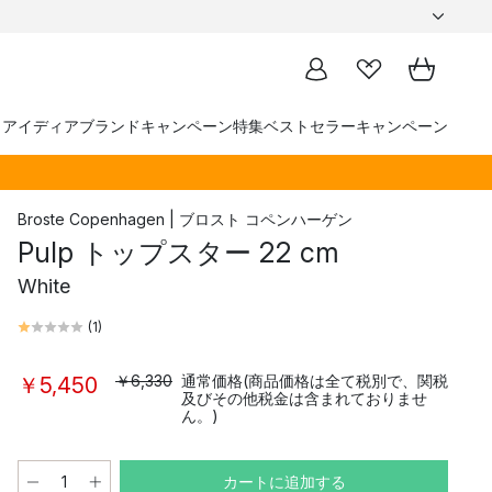
トアイディア
ブランド
キャンペーン
特集
ベストセラー
キャンペーン
Broste Copenhagen | ブロスト コペンハーゲン
Pulp トップスター 22 cm
White
(
1
)
￥6,330
通常価格(商品価格は全て税別で、関税
￥5,450
及びその他税金は含まれておりませ
ん。)
カートに追加する