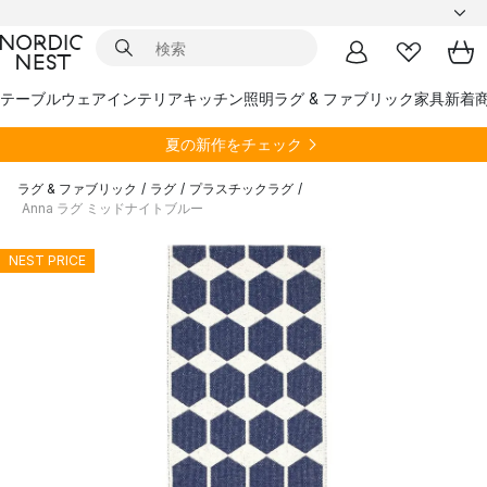
テーブルウェア
インテリア
キッチン
照明
ラグ & ファブリック
家具
新着
夏の新作をチェック
ラグ & ファブリック
/
ラグ
/
プラスチックラグ
/
Anna ラグ ミッドナイトブルー
NEST PRICE