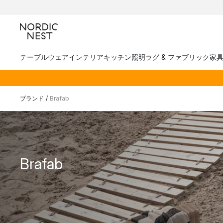
テーブルウェア
インテリア
キッチン
照明
ラグ & ファブリック
家
ブランド
/
Brafab
Brafab