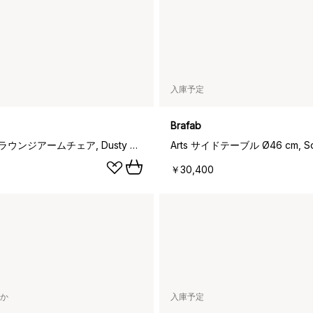
入庫予定
Brafab
Poul Chair ラウンジアームチェア, Dusty green-white
Arts サイドテーブル Ø46 cm, Sof
￥30,400
か
入庫予定