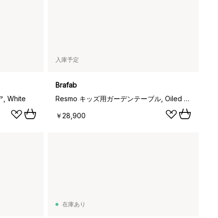
入庫予定
Brafab
 White
Resmo キッズ用ガーデンテーブル, Oiled pine
￥28,900
在庫あり